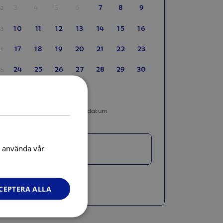
3
4
5
6
7
8
9
32
10
11
12
13
14
15
16
33
17
18
19
20
21
22
23
34
24
25
26
27
28
29
30
35
31
36
Valbart som incheckningsdatum
Ingen incheckning
Gäster
t använda vår
2 personer
CEPTERA ALLA