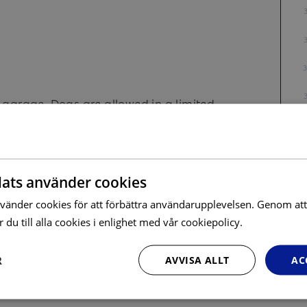
 garage. Dogs are allowed in a limited
ats använder cookies
bunk bed (the lower bed is 120cm) and
änder cookies för att förbättra användarupplevelsen. Genom at
Läs mer
du till alla cookies i enlighet med vår cookiepolicy.
ing table for 6 persons
R
AVVISA ALLT
AC
 additional charge