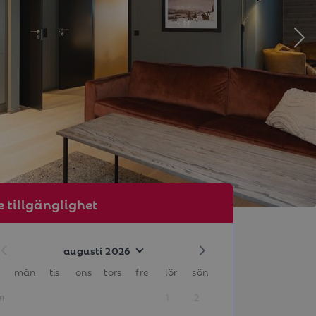
e tillgänglighet
augusti 2026
mån
tis
ons
tors
fre
lör
sön
1
2
31